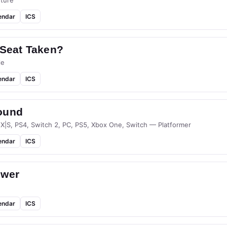
ture
endar
ICS
 Seat Taken?
le
endar
ICS
ound
 X|S, PS4, Switch 2, PC, PS5, Xbox One, Switch — Platformer
endar
ICS
ower
endar
ICS