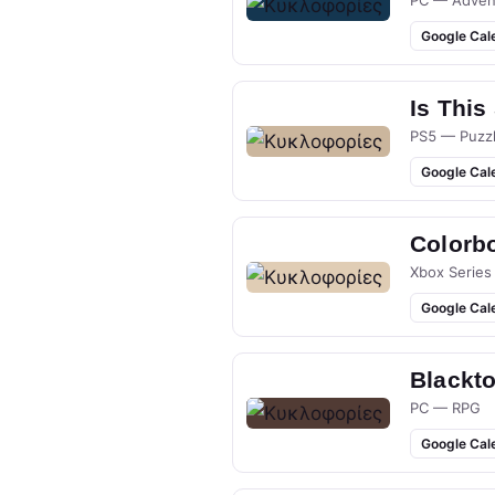
PC — Adven
Google Cal
Is This
PS5 — Puzz
Google Cal
Colorb
Xbox Series
Google Cal
Blackt
PC — RPG
Google Cal