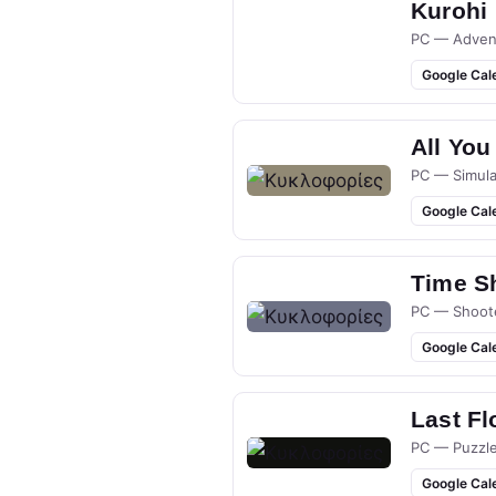
Kurohi
PC — Adven
Google Cal
All You
PC — Simula
Google Cal
Time S
PC — Shoot
Google Cal
Last Fl
PC — Puzzl
Google Cal