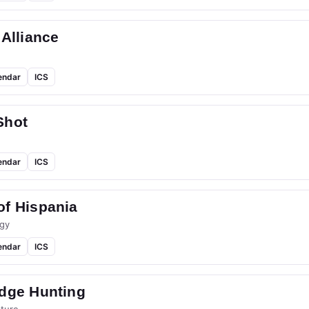
 Alliance
endar
ICS
Shot
endar
ICS
of Hispania
gy
endar
ICS
idge Hunting