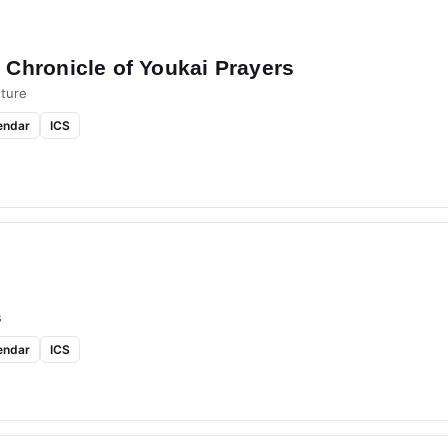
Chronicle of Youkai Prayers
ture
endar
ICS
s
endar
ICS