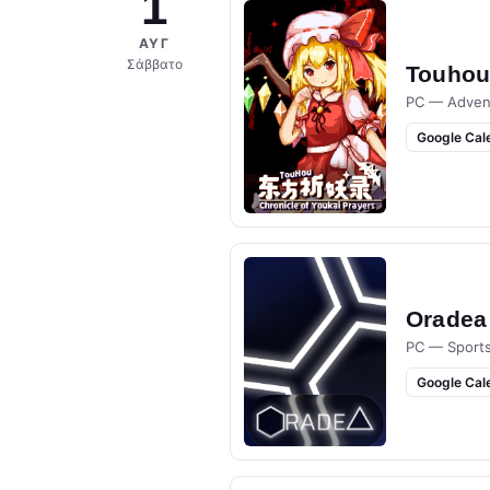
1
ΑΥΓ
Σάββατο
Touhou 
PC — Adven
Google Cal
Oradea
PC — Sport
Google Cal