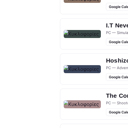
Google Cal
I.T Nev
PC — Simula
Google Cal
Hoshizo
PC — Adven
Google Cal
The Co
PC — Shoot
Google Cal