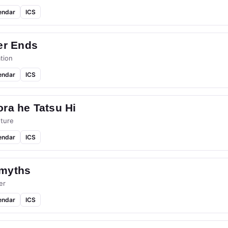
endar
ICS
er Ends
tion
endar
ICS
ra he Tatsu Hi
ture
endar
ICS
myths
er
endar
ICS