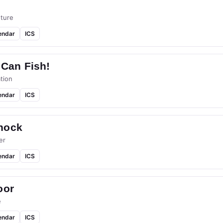
ture
endar
ICS
 Can Fish!
tion
endar
ICS
hock
er
endar
ICS
oor
e
endar
ICS