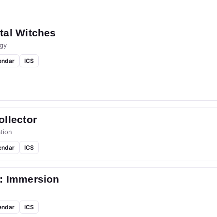
tal Witches
gy
endar
ICS
llector
tion
endar
ICS
: Immersion
endar
ICS