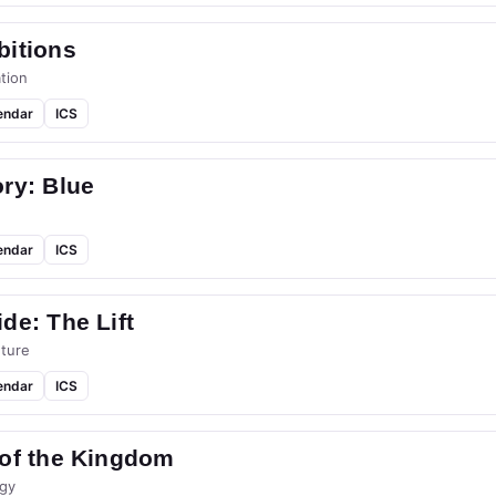
bitions
tion
endar
ICS
ry: Blue
endar
ICS
de: The Lift
ture
endar
ICS
 of the Kingdom
gy