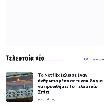
Τελευταία νέα
Όλα τα νέα →
Το Netflix έκλεισε έναν
άνθρωπο μέσα σε πινακίδα για
να προωθήσει Το Τελευταίο
Σπίτι
πριν 4 ώρες