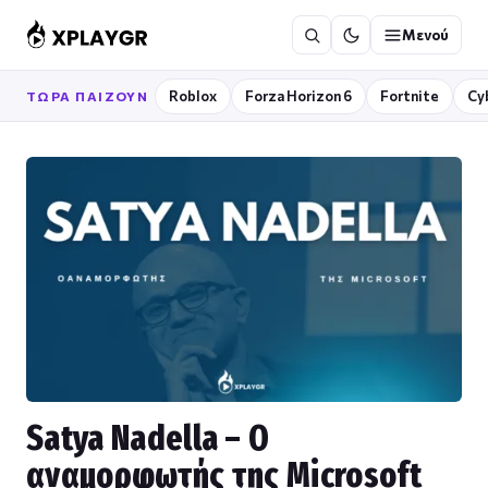
Μετάβαση
Μενού
στο
περιεχόμενο
Roblox
Forza Horizon 6
Fortnite
Cy
ΤΏΡΑ ΠΑΊΖΟΥΝ
Satya Nadella – Ο
αναμορφωτής της Microsoft