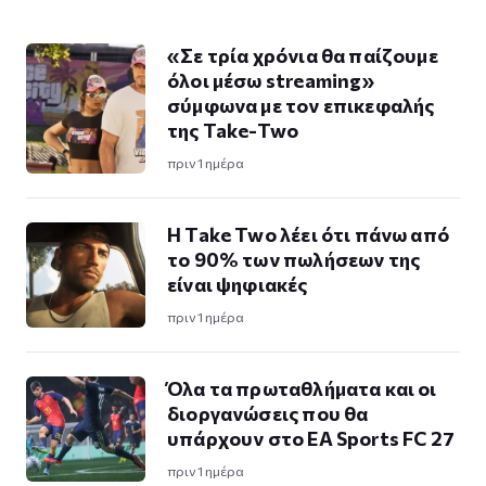
«Σε τρία χρόνια θα παίζουμε
όλοι μέσω streaming»
σύμφωνα με τον επικεφαλής
της Take-Two
πριν 1 ημέρα
Η Take Twο λέει ότι πάνω από
το 90% των πωλήσεων της
είναι ψηφιακές
πριν 1 ημέρα
Όλα τα πρωταθλήματα και οι
διοργανώσεις που θα
υπάρχουν στο EA Sports FC 27
πριν 1 ημέρα