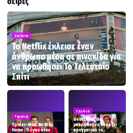
σειρές
ΤΑΙΝΊΑ
Το Netflix έκλεισε έναν
άνθρωπο μέσα σε πινακίδα για
να προωθήσει Το Τελευταίο
Σπίτι
ΤΑΙΝΊΑ
ΤΑΙΝΊΑ
Geostorm: Θα
Spider-Man: No Way
μπορούσε να υπάρξει
Home: Τι έγινε όταν
πραγματικά το