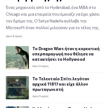
Ένας μηχανικός από το Hyderabad, ένα MBA στο
Chicago και μια εταιρεία που έμοιαζε να έχει χάσει
τον δρόμο της. Ο Satya Nadella ανέλαβε την
Microsoft όταν πολλοί μιλούσαν για το τέλος της.
πριν 9 ώρες
Το Dragon Wars ήταν η κορεατική
υπερπαραγωγή που θέλησε να
κατακτήσει το Hollywood
πριν 3 ώρες
Το Τελευταίο Σπίτι λεγόταν
αρχικά 11817 και είχε άλλον
πρωταγωνιστή
πριν 3 ώρες