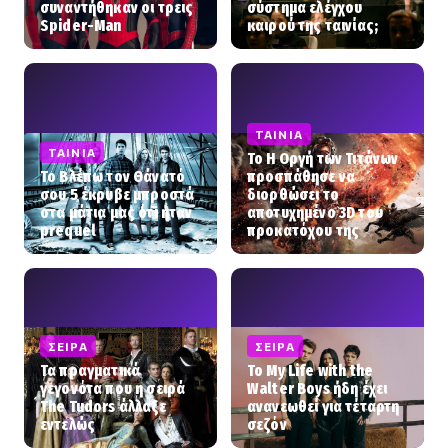
συναντήθηκαν οι τρεις
σύστημα ελέγχου
Spider-Man
καιρού της ταινίας;
ΤΑΙΝΊΑ
ΤΑΙΝΊΑ
To Η Οργή των Τιτάνων
Το Βλέπω τον Θάνατό
προσπάθησε να
σου 5 έκρυβε μπροστά
διορθώσει το
στα μάτια μας ότι ήταν
αποτυχημένο 3D του
prequel
προκατόχου της
ΣΕΙΡΆ
ΣΕΙΡΆ
Τα πραγματικά
Το My Life with the
γεγονότα που η σειρά
Walter Boys ήδη έχει
The Tudors άλλαξε
ανανεωθεί για τέταρτη
εντελώς
σεζόν