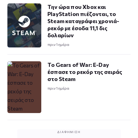
Την ώρα που Xbox και
PlayStation πιέζονται, το
Steam καταγράφει χρονιά-
ρεκόρ με έσοδα 11,1 δις
δολαρίων
πριν 1 ημέρα
Το Gears of War: E-Day
έσπασε το ρεκόρ της σειράς
στο Steam
πριν 1 ημέρα
ΔΙΑΦΉΜΙΣΗ