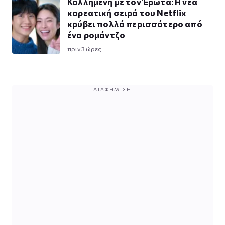
Κολλημένη με τον Έρωτα: Η νέα
κορεατική σειρά του Netflix
κρύβει πολλά περισσότερο από
ένα ρομάντζο
πριν 3 ώρες
ΔΙΑΦΉΜΙΣΗ