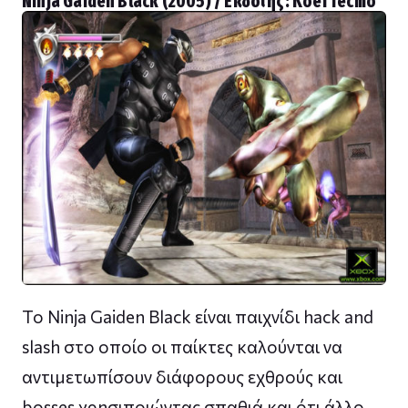
Ninja Gaiden Black (2005) / Εκδότης: Koei Tecmo
Το Ninja Gaiden Black είναι παιχνίδι hack and
slash στο οποίο οι παίκτες καλούνται να
αντιμετωπίσουν διάφορους εχθρούς και
bosses χρησιποιώντας σπαθιά και ότι άλλο