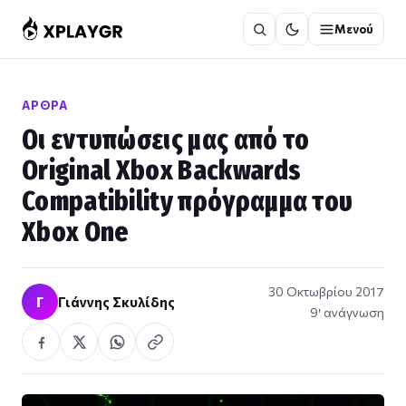
Μετάβαση
Μενού
στο
περιεχόμενο
ΆΡΘΡΑ
Οι εντυπώσεις μας από το
Original Xbox Backwards
Compatibility πρόγραμμα του
Xbox One
30 Οκτωβρίου 2017
Γ
Γιάννης Σκυλίδης
9′ ανάγνωση