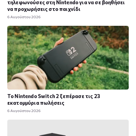
τηλεφωνούσες στη Nintendo για να σε βοηθήσει
να προχωρήσεις στο παιχνίδι
6 Αυγούστου 2026
Το Nintendo Switch 2 ξεπέρασε τις 23
εκατομμύρια πωλήσεις
6 Αυγούστου 2026