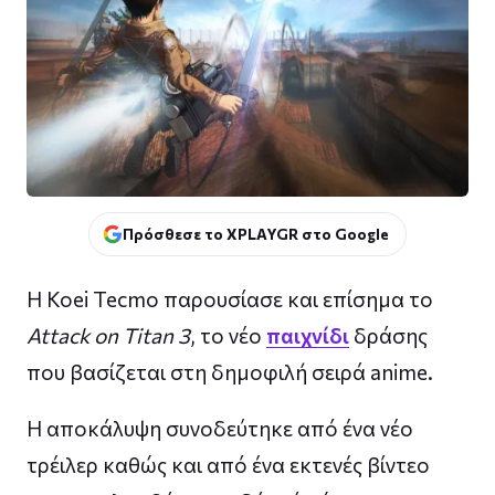
Πρόσθεσε το XPLAYGR στο Google
Η Koei Tecmo παρουσίασε και επίσημα το
Attack on Titan 3
, το νέο
παιχνίδι
δράσης
που βασίζεται στη δημοφιλή σειρά anime.
Η αποκάλυψη συνοδεύτηκε από ένα νέο
τρέιλερ καθώς και από ένα εκτενές βίντεο