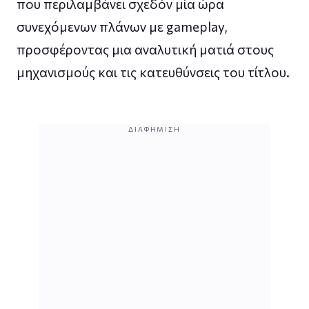
που περιλαμβάνει σχεδόν μία ώρα
συνεχόμενων πλάνων με gameplay,
προσφέροντας μια αναλυτική ματιά στους
μηχανισμούς και τις κατευθύνσεις του τίτλου.
ΔΙΑΦΉΜΙΣΗ