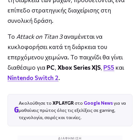
επίπεδο στρατηγικής διαχείρισης στη
συνολική δράση.
Το
Attack on Titan 3
αναμένεται να
κυκλοφορήσει κατά τη διάρκεια του
επερχόμενου χειμώνα. Το παιχνίδι θα γίνει
διαθέσιμο για
PC
,
Xbox Series X|S
,
PS5
και
Nintendo Switch 2
.
Ακολούθησε το
XPLAYGR
στο
Google News
για να
G
μαθαίνεις πρώτος όλες τις εξελίξεις σε gaming,
τεχνολογία, σειρές και ταινίες.
ΔΙΑΦΉΜΙΣΗ