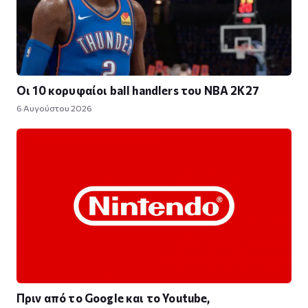
Οι 10 κορυφαίοι ball handlers του NBA 2K27
6 Αυγούστου 2026
Πριν από το Google και το Youtube,