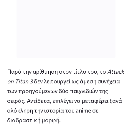
Παρά την αρίθμηση στον τίτλο του, το
Attack
on Titan 3
δεν λειτουργεί ως άμεση συνέχεια
των προηγούμενων δύο παιχνιδιών της
σειράς. Αντίθετα, επιλέγει να μεταφέρει ξανά
ολόκληρη την ιστορία του anime σε
διαδραστική μορφή.