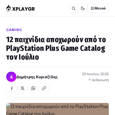
Μετάβαση
Μενού
στο
περιεχόμενο
GAMING
12 παιχνίδια αποχωρούν από το
PlayStation Plus Game Catalog
τον Ιούλιο
20 Ιουνίου 2026
Δ
Δημήτρης Κυριαζίδης
1′ ανάγνωση