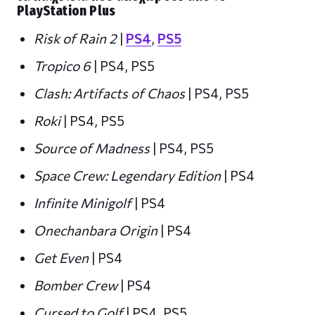
PlayStation Plus
Risk of Rain 2
|
PS4
,
PS5
Tropico 6
| PS4, PS5
Clash: Artifacts of Chaos
| PS4, PS5
Roki
| PS4, PS5
Source of Madness
| PS4, PS5
Space Crew: Legendary Edition
| PS4
Infinite Minigolf
| PS4
Onechanbara Origin
| PS4
Get Even
| PS4
Bomber Crew
| PS4
Cursed to Golf
| PS4, PS5