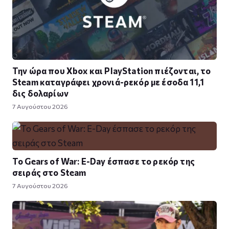
Την ώρα που Xbox και PlayStation πιέζονται, το
Steam καταγράφει χρονιά-ρεκόρ με έσοδα 11,1
δις δολαρίων
7 Αυγούστου 2026
Το Gears of War: E-Day έσπασε το ρεκόρ της
σειράς στο Steam
7 Αυγούστου 2026