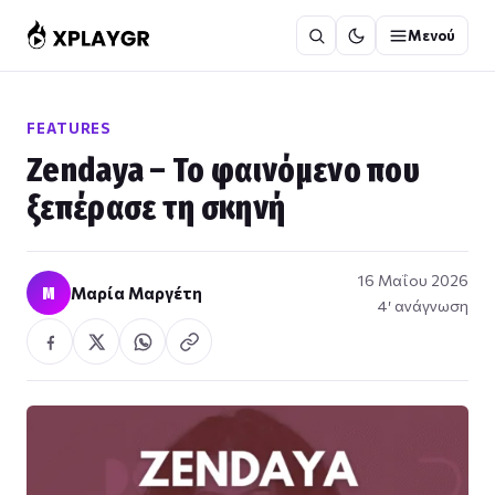
Μετάβαση
Μενού
στο
περιεχόμενο
FEATURES
Zendaya – Το φαινόμενο που
ξεπέρασε τη σκηνή
16 Μαΐου 2026
Μ
Μαρία Μαργέτη
4′ ανάγνωση