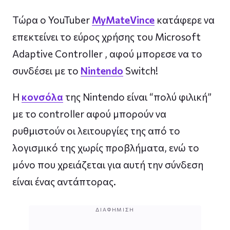
Τώρα ο YouTuber
MyMateVince
κατάφερε να
επεκτείνει το εύρος χρήσης του Microsoft
Adaptive Controller , αφού μπορεσε να το
συνδέσει με το
Nintendo
Switch!
Η
κονσόλα
της Nintendo είναι “πολύ φιλική”
με το controller αφού μπορούν να
ρυθμιστούν οι λειτουργίες της από το
λογισμικό της χωρίς προβλήματα, ενώ το
μόνο που χρειάζεται για αυτή την σύνδεση
είναι ένας αντάπτορας.
ΔΙΑΦΉΜΙΣΗ