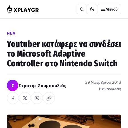
Μετάβαση
Μενού
στο
περιεχόμενο
ΝΈΑ
Youtuber κατάφερε να συνδέσει
το Microsoft Adaptive
Controller στο Nintendo Switch
29 Νοεμβρίου 2018
Σ
Στρατής Ζουμπουλιάς
1′ ανάγνωση