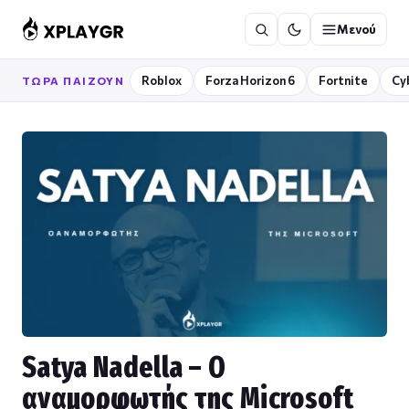
Μετάβαση
Μενού
στο
περιεχόμενο
Roblox
Forza Horizon 6
Fortnite
Cy
ΤΏΡΑ ΠΑΊΖΟΥΝ
Satya Nadella – Ο
αναμορφωτής της Microsoft