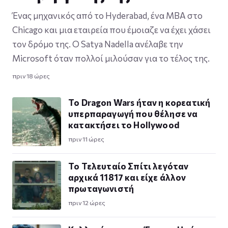
Ένας μηχανικός από το Hyderabad, ένα MBA στο
Chicago και μια εταιρεία που έμοιαζε να έχει χάσει
τον δρόμο της. Ο Satya Nadella ανέλαβε την
Microsoft όταν πολλοί μιλούσαν για το τέλος της.
πριν 18 ώρες
Το Dragon Wars ήταν η κορεατική
υπερπαραγωγή που θέλησε να
κατακτήσει το Hollywood
πριν 11 ώρες
Το Τελευταίο Σπίτι λεγόταν
αρχικά 11817 και είχε άλλον
πρωταγωνιστή
πριν 12 ώρες