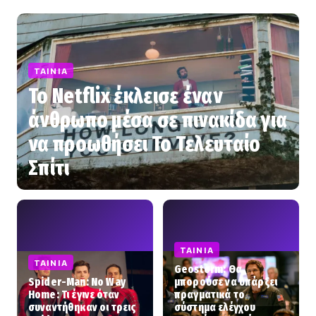
ΤΑΙΝΊΑ
Το Netflix έκλεισε έναν
άνθρωπο μέσα σε πινακίδα για
να προωθήσει Το Τελευταίο
Σπίτι
ΤΑΙΝΊΑ
ΤΑΙΝΊΑ
Geostorm: Θα
Spider-Man: No Way
μπορούσε να υπάρξει
Home: Τι έγινε όταν
πραγματικά το
συναντήθηκαν οι τρεις
σύστημα ελέγχου