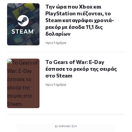
Την ώρα που Xbox και
PlayStation πιέζονται, το
Steam καταγράφει χρονιά-
ρεκόρ με έσοδα 11,1 δις
δολαρίων
πριν 1 ημέρα
Το Gears of War: E-Day
έσπασε το ρεκόρ της σειράς
στο Steam
πριν 1 ημέρα
ΔΙΑΦΉΜΙΣΗ