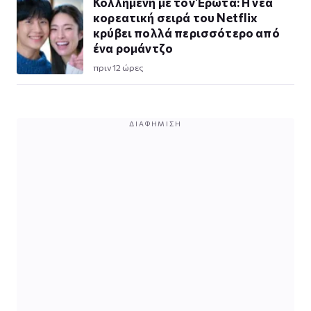
Κολλημένη με τον Έρωτα: Η νέα
κορεατική σειρά του Netflix
κρύβει πολλά περισσότερο από
ένα ρομάντζο
πριν 12 ώρες
ΔΙΑΦΉΜΙΣΗ