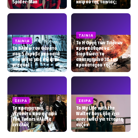
Spider-Man
καιρού της ταινίας;
ΤΑΙΝΊΑ
ΤΑΙΝΊΑ
To Η Οργή των Τιτάνων
Το Βλέπω τον Θάνατό
προσπάθησε να
σου 5 έκρυβε μπροστά
διορθώσει το
στα μάτια μας ότι ήταν
αποτυχημένο 3D του
prequel
προκατόχου της
ΣΕΙΡΆ
ΣΕΙΡΆ
Τα πραγματικά
Το My Life with the
γεγονότα που η σειρά
Walter Boys ήδη έχει
The Tudors άλλαξε
ανανεωθεί για τέταρτη
εντελώς
σεζόν