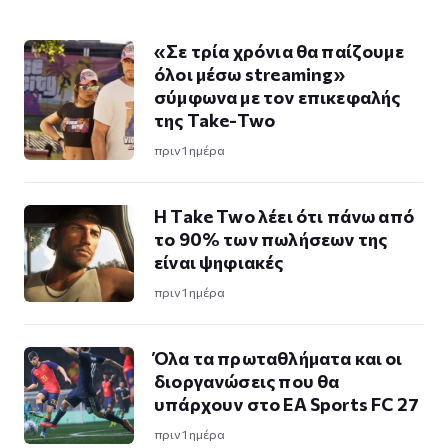
«Σε τρία χρόνια θα παίζουμε
όλοι μέσω streaming»
σύμφωνα με τον επικεφαλής
της Take-Two
πριν 1 ημέρα
Η Take Twο λέει ότι πάνω από
το 90% των πωλήσεων της
είναι ψηφιακές
πριν 1 ημέρα
Όλα τα πρωταθλήματα και οι
διοργανώσεις που θα
υπάρχουν στο EA Sports FC 27
πριν 1 ημέρα