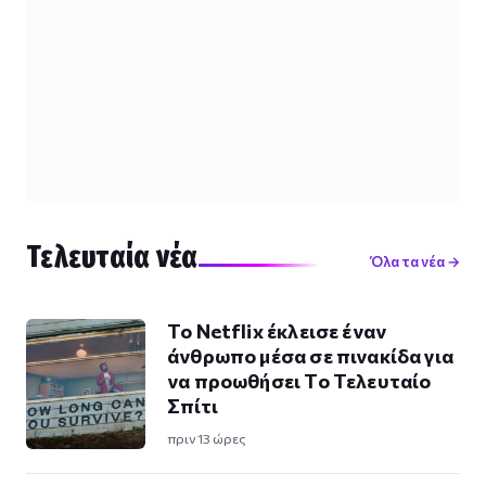
Τελευταία νέα
Όλα τα νέα →
Το Netflix έκλεισε έναν
άνθρωπο μέσα σε πινακίδα για
να προωθήσει Το Τελευταίο
Σπίτι
πριν 13 ώρες