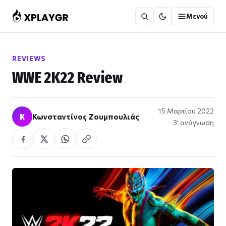
Μετάβαση
Μενού
στο
περιεχόμενο
REVIEWS
WWE 2K22 Review
15 Μαρτίου 2022
Κ
Κωνσταντίνος Ζουμπουλιάς
3′ ανάγνωση