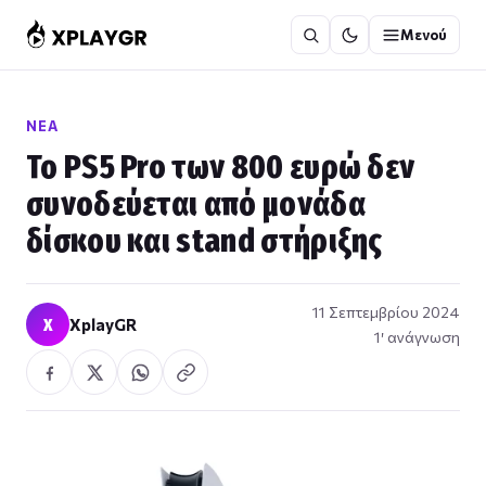
Μετάβαση
Μενού
στο
περιεχόμενο
ΝΈΑ
Το PS5 Pro των 800 ευρώ δεν
συνοδεύεται από μονάδα
δίσκου και stand στήριξης
11 Σεπτεμβρίου 2024
X
XplayGR
1′ ανάγνωση