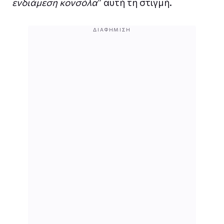
ενδιάμεση κονσόλα
” αυτή τη στιγμή.
ΔΙΑΦΉΜΙΣΗ