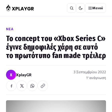
Μετάβαση
Μενού
στο
περιεχόμενο
ΝΈΑ
Το concept του «Xbox Series C»
έγινε δημοφιλές χάρη σε αυτό
το πρωτότυπο fan made τρέιλερ
3 Σεπτεμβρίου 2022
X
XplayGR
1′ ανάγνωση