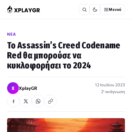
Μετάβαση
Μενού
στο
περιεχόμενο
ΝΈΑ
Το Assassin’s Creed Codename
Red θα μπορούσε να
κυκλοφορήσει το 2024
12 Ιουλίου 2023
X
XplayGR
2′ ανάγνωση