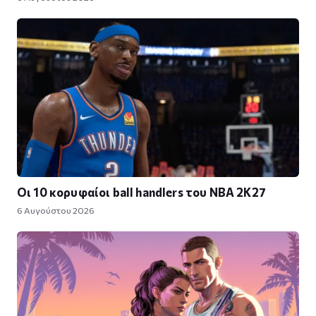
Οι 10 κορυφαίοι ball handlers του NBA 2K27
6 Αυγούστου 2026