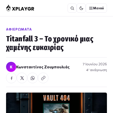
Μετάβαση
Μενού
στο
περιεχόμενο
ΑΦΙΕΡΏΜΑΤΑ
Titanfall 3 – Το χρονικό μιας
χαμένης ευκαιρίας
7 Ιουνίου 2026
Κ
Κωνσταντίνος Ζουμπουλιάς
4′ ανάγνωση