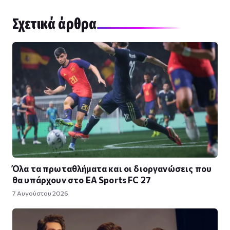
Σχετικά άρθρα
Όλα τα πρωταθλήματα και οι διοργανώσεις που
θα υπάρχουν στο EA Sports FC 27
7 Αυγούστου 2026