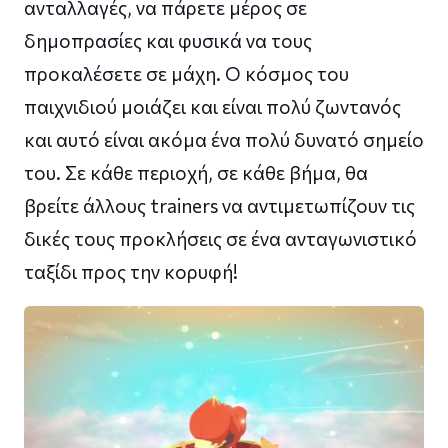
ανταλλαγές, να πάρετε μέρος σε
δημοπρασίες και φυσικά να τους
προκαλέσετε σε μάχη. Ο κόσμος του
παιχνιδιού μοιάζει και είναι πολύ ζωντανός
και αυτό είναι ακόμα ένα πολύ δυνατό σημείο
του. Σε κάθε περιοχή, σε κάθε βήμα, θα
βρείτε άλλους trainers να αντιμετωπίζουν τις
δικές τους προκλήσεις σε ένα ανταγωνιστικό
ταξίδι προς την κορυφή!