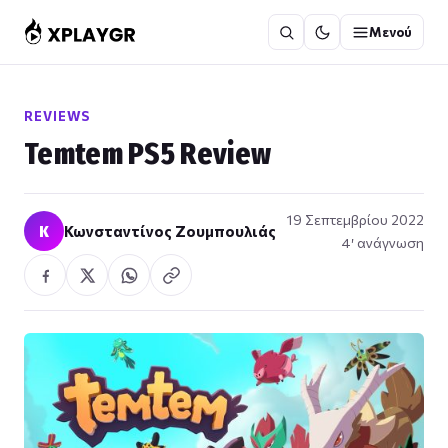
Μετάβαση
Μενού
στο
περιεχόμενο
REVIEWS
Temtem PS5 Review
19 Σεπτεμβρίου 2022
Κ
Κωνσταντίνος Ζουμπουλιάς
4′ ανάγνωση