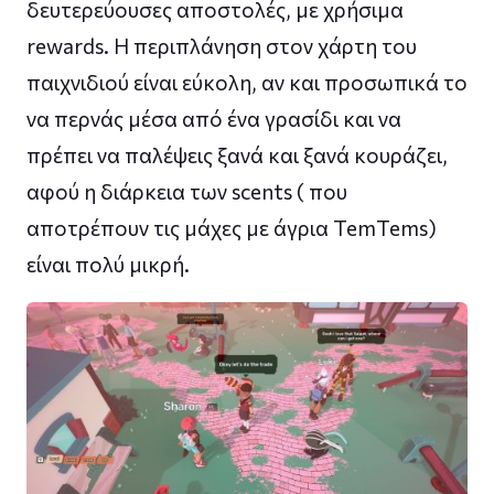
δευτερεύουσες αποστολές, με χρήσιμα
rewards. Η περιπλάνηση στον χάρτη του
παιχνιδιού είναι εύκολη, αν και προσωπικά το
να περνάς μέσα από ένα γρασίδι και να
πρέπει να παλέψεις ξανά και ξανά κουράζει,
αφού η διάρκεια των scents ( που
αποτρέπουν τις μάχες με άγρια TemTems)
είναι πολύ μικρή.