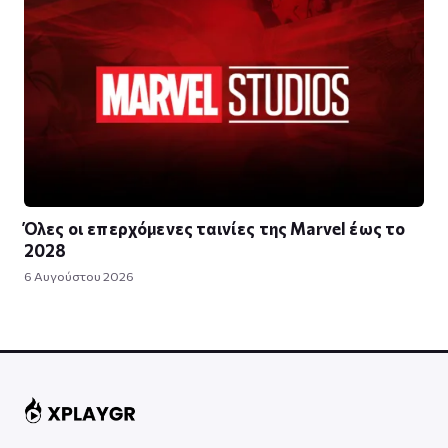
Όλες οι επερχόμενες ταινίες της Marvel έως το
2028
6 Αυγούστου 2026