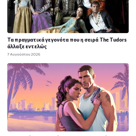
Τα πραγματικά γεγονότα που η σειρά The Tudors
άλλαξε εντελώς
7 Αυγούστου 2026