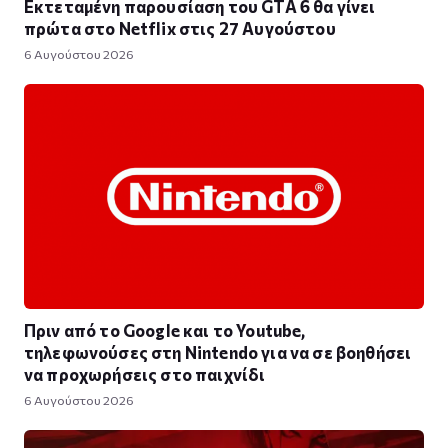
Εκτεταμένη παρουσίαση του GTA 6 θα γίνει
πρώτα στο Netflix στις 27 Αυγούστου
6 Αυγούστου 2026
Πριν από το Google και το Youtube,
τηλεφωνούσες στη Nintendo για να σε βοηθήσει
να προχωρήσεις στο παιχνίδι
6 Αυγούστου 2026