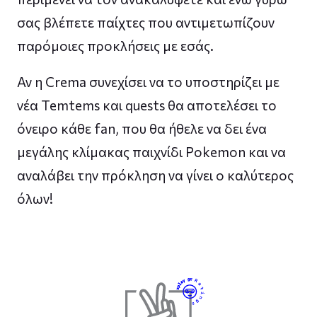
σας βλέπετε παίχτες που αντιμετωπίζουν
παρόμοιες προκλήσεις με εσάς.
Αν η Crema συνεχίσει να το υποστηρίζει με
νέα Temtems και quests θα αποτελέσει το
όνειρο κάθε fan, που θα ήθελε να δει ένα
μεγάλης κλίμακας παιχνίδι Pokemon και να
αναλάβει την πρόκληση να γίνει ο καλύτερος
όλων!