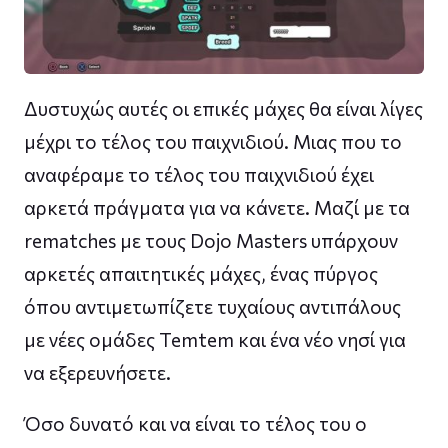
Δυστυχώς αυτές οι επικές μάχες θα είναι λίγες
μέχρι το τέλος του παιχνιδιού. Μιας που το
αναφέραμε το τέλος του παιχνιδιού έχει
αρκετά πράγματα για να κάνετε. Μαζί με τα
rematches με τους Dojo Masters υπάρχουν
αρκετές απαιτητικές μάχες, ένας πύργος
όπου αντιμετωπίζετε τυχαίους αντιπάλους
με νέες ομάδες Temtem και ένα νέο νησί για
να εξερευνήσετε.
Όσο δυνατό και να είναι το τέλος του ο