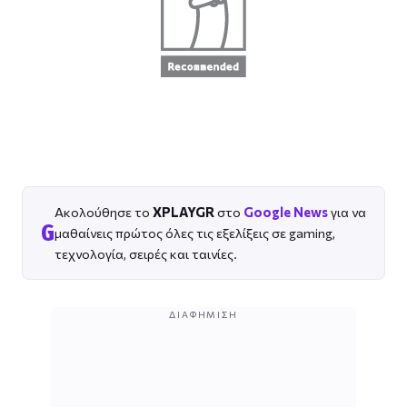
Ακολούθησε το
XPLAYGR
στο
Google News
για να
G
μαθαίνεις πρώτος όλες τις εξελίξεις σε gaming,
τεχνολογία, σειρές και ταινίες.
ΔΙΑΦΉΜΙΣΗ