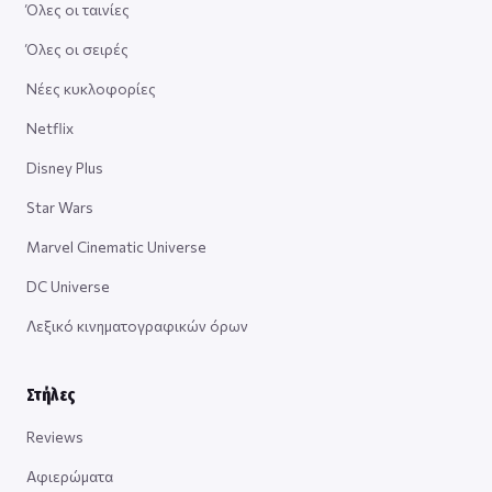
Όλες οι ταινίες
Όλες οι σειρές
Νέες κυκλοφορίες
Netflix
Disney Plus
Star Wars
Marvel Cinematic Universe
DC Universe
Λεξικό κινηματογραφικών όρων
Στήλες
Reviews
Αφιερώματα