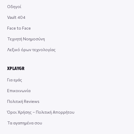
Οδηγοί
Vault 404
Face to Face
Τεχνητή Νοημοσύνη
Λεξικό όρων τεχνολογίας
XPLAYGR
Για εμάς
Επικοινωνία
Πολιτική Reviews
Όροι Χρήσης – Πολιτική Απορρήτου
Τα αγαπημένα σου