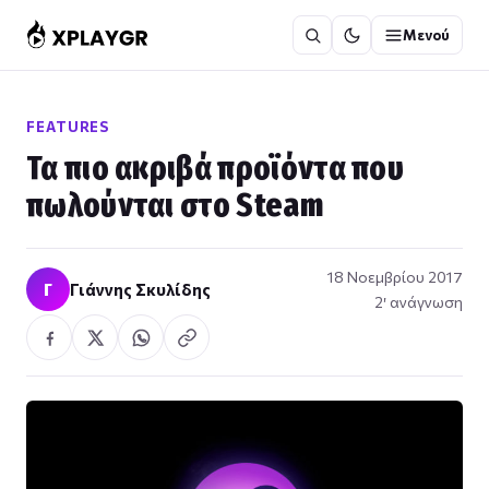
Μετάβαση
Μενού
στο
περιεχόμενο
FEATURES
Τα πιο ακριβά προϊόντα που
πωλούνται στο Steam
18 Νοεμβρίου 2017
Γ
Γιάννης Σκυλίδης
2′ ανάγνωση