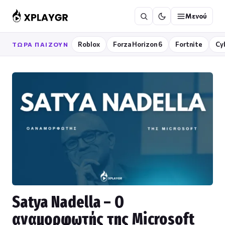
Μετάβαση
Μενού
στο
περιεχόμενο
Roblox
Forza Horizon 6
Fortnite
Cy
ΤΏΡΑ ΠΑΊΖΟΥΝ
Satya Nadella – Ο
αναμορφωτής της Microsoft