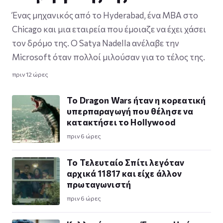
Ένας μηχανικός από το Hyderabad, ένα MBA στο
Chicago και μια εταιρεία που έμοιαζε να έχει χάσει
τον δρόμο της. Ο Satya Nadella ανέλαβε την
Microsoft όταν πολλοί μιλούσαν για το τέλος της.
πριν 12 ώρες
Το Dragon Wars ήταν η κορεατική
υπερπαραγωγή που θέλησε να
κατακτήσει το Hollywood
πριν 6 ώρες
Το Τελευταίο Σπίτι λεγόταν
αρχικά 11817 και είχε άλλον
πρωταγωνιστή
πριν 6 ώρες