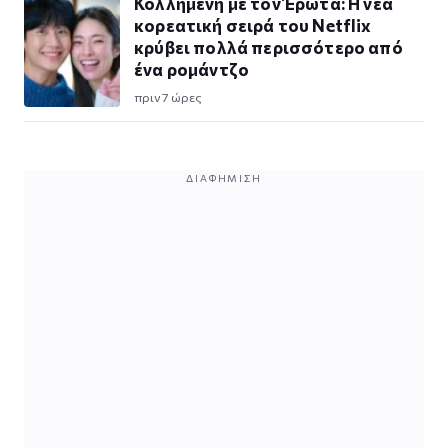
Κολλημένη με τον Έρωτα: Η νέα
κορεατική σειρά του Netflix
κρύβει πολλά περισσότερο από
ένα ρομάντζο
πριν 7 ώρες
ΔΙΑΦΉΜΙΣΗ