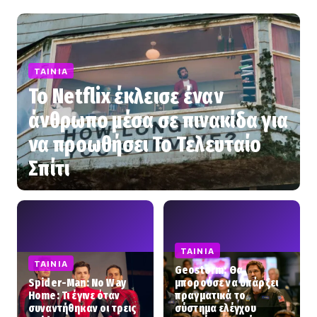
ΤΑΙΝΊΑ
Το Netflix έκλεισε έναν
άνθρωπο μέσα σε πινακίδα για
να προωθήσει Το Τελευταίο
Σπίτι
ΤΑΙΝΊΑ
ΤΑΙΝΊΑ
Geostorm: Θα
Spider-Man: No Way
μπορούσε να υπάρξει
Home: Τι έγινε όταν
πραγματικά το
συναντήθηκαν οι τρεις
σύστημα ελέγχου