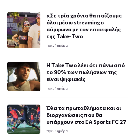
«Σε τρία χρόνια θα παίζουμε
όλοι μέσω streaming»
σύμφωνα με τον επικεφαλής
της Take-Two
πριν 1 ημέρα
Η Take Twο λέει ότι πάνω από
το 90% των πωλήσεων της
είναι ψηφιακές
πριν 1 ημέρα
Όλα τα πρωταθλήματα και οι
διοργανώσεις που θα
υπάρχουν στο EA Sports FC 27
πριν 1 ημέρα