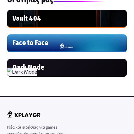
Vault 404
Face to Face
Dark Mode
Νέα και ειδήσεις για games,
τεχνολογία, σειρές και ταινίες