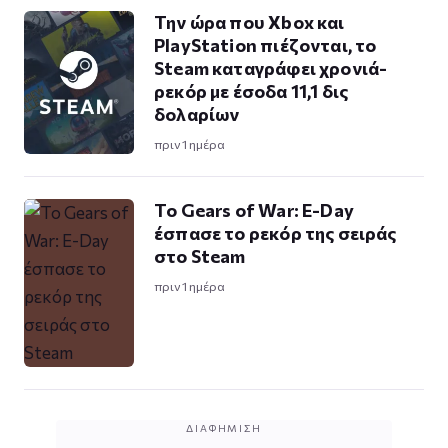
Την ώρα που Xbox και
PlayStation πιέζονται, το
Steam καταγράφει χρονιά-
ρεκόρ με έσοδα 11,1 δις
δολαρίων
πριν 1 ημέρα
Το Gears of War: E-Day
έσπασε το ρεκόρ της σειράς
στο Steam
πριν 1 ημέρα
ΔΙΑΦΉΜΙΣΗ