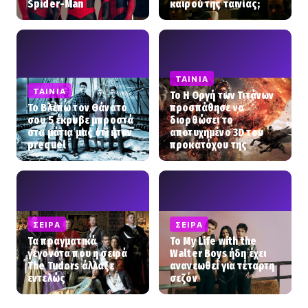
Spider-Man
καιρού της ταινίας;
ΤΑΙΝΊΑ
ΤΑΙΝΊΑ
To Η Οργή των Τιτάνων
Το Βλέπω τον Θάνατό
προσπάθησε να
σου 5 έκρυβε μπροστά
διορθώσει το
στα μάτια μας ότι ήταν
αποτυχημένο 3D του
prequel
προκατόχου της
ΣΕΙΡΆ
ΣΕΙΡΆ
Τα πραγματικά
Το My Life with the
γεγονότα που η σειρά
Walter Boys ήδη έχει
The Tudors άλλαξε
ανανεωθεί για τέταρτη
εντελώς
σεζόν