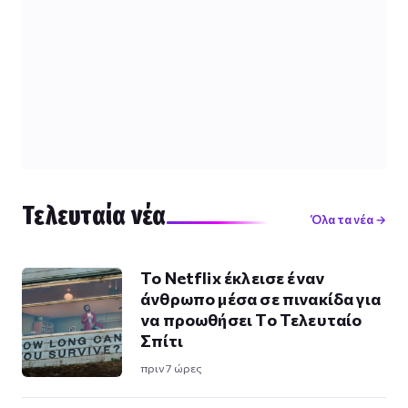
Τελευταία νέα
Όλα τα νέα →
Το Netflix έκλεισε έναν
άνθρωπο μέσα σε πινακίδα για
να προωθήσει Το Τελευταίο
Σπίτι
πριν 7 ώρες