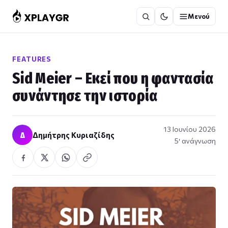
Μετάβαση
Μενού
στο
περιεχόμενο
FEATURES
Sid Meier – Εκεί που η φαντασία
συνάντησε την ιστορία
13 Ιουνίου 2026
Δ
Δημήτρης Κυριαζίδης
5′ ανάγνωση