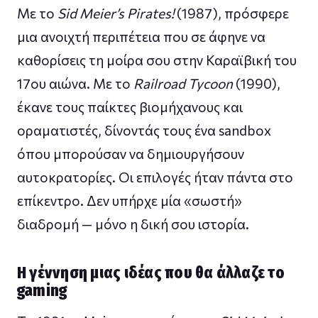
Με το
Sid Meier’s Pirates!
(1987), πρόσφερε
μια ανοιχτή περιπέτεια που σε άφηνε να
καθορίσεις τη μοίρα σου στην Καραϊβική του
17ου αιώνα. Με το
Railroad Tycoon
(1990),
έκανε τους παίκτες βιομήχανους και
οραματιστές, δίνοντάς τους ένα sandbox
όπου μπορούσαν να δημιουργήσουν
αυτοκρατορίες. Οι επιλογές ήταν πάντα στο
επίκεντρο. Δεν υπήρχε μία «σωστή»
διαδρομή — μόνο η δική σου ιστορία.
Η γέννηση μιας ιδέας που θα άλλαζε το
gaming