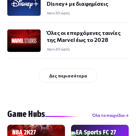
Disney+ με διαφημίσεις
πριν 20 ώρες
Όλες οι επερχόμενες ταινίες
της Marvel έως το 2028
πριν 20 ώρες
Δες περισσότερα
Game Hubs
Όλα τα παιχνίδια →
NBA 2K27
EA Sports FC 27