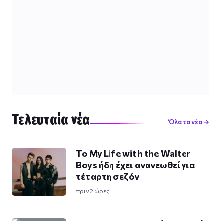
Τελευταία νέα
Όλα τα νέα →
Το My Life with the Walter
Boys ήδη έχει ανανεωθεί για
τέταρτη σεζόν
πριν 2 ώρες