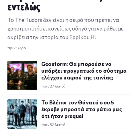
εντελώς
Το The Tudors δεν είναι η σειρά που πρέπει να
χρησιμοποιήσει κανείς ως οδηγό για να μάθει με
ακρίβεια την ιστορία του Ερρίκου Η'.
πριν 1 ώρα
Geostorm: Θα μπορούσε να
υπάρξει πραγματικά το σύστημα
ελέγχου καιρού της ταινίας;
πριν 27 λεπτά
Το Βλέπω τον Θάνατό σου 5
έκρυβε μπροστά στα μάτια μας
ότι ήταν prequel
πριν 52 λεπτά