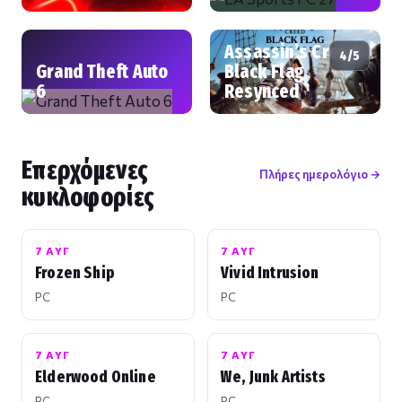
Assassin’s Creed
4/5
Grand Theft Auto
Black Flag
6
Resynced
Επερχόμενες
Πλήρες ημερολόγιο →
κυκλοφορίες
7 ΑΥΓ
7 ΑΥΓ
Frozen Ship
Vivid Intrusion
PC
PC
7 ΑΥΓ
7 ΑΥΓ
Elderwood Online
We, Junk Artists
PC
PC