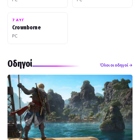
7 ΑΥΓ
Crownborne
PC
Οδηγοί
Όλοι οι οδηγοί →