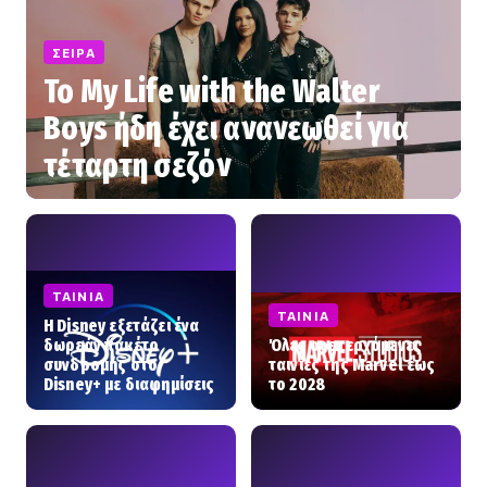
ΣΕΙΡΆ
Το My Life with the Walter
Boys ήδη έχει ανανεωθεί για
τέταρτη σεζόν
ΤΑΙΝΊΑ
ΤΑΙΝΊΑ
Η Disney εξετάζει ένα
δωρεάν πακέτο
Όλες οι επερχόμενες
συνδρομής στο
ταινίες της Marvel έως
Disney+ με διαφημίσεις
το 2028