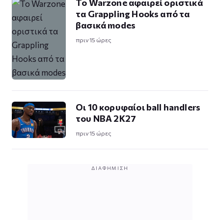
Το Warzone αφαιρεί οριστικά
τα Grappling Hooks από τα
βασικά modes
πριν 15 ώρες
Οι 10 κορυφαίοι ball handlers
του NBA 2K27
πριν 15 ώρες
ΔΙΑΦΉΜΙΣΗ