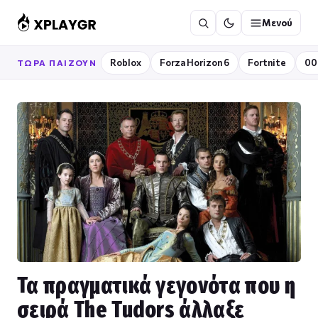
Μετάβαση
Μενού
στο
περιεχόμενο
Roblox
Forza Horizon 6
Fortnite
00
ΤΏΡΑ ΠΑΊΖΟΥΝ
Τα πραγματικά γεγονότα που η
σειρά The Tudors άλλαξε