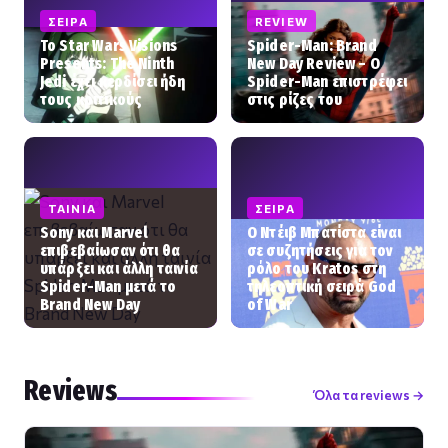
ΣΕΙΡΆ
REVIEW
Το Star Wars Visions
Spider-Man: Brand
Presents: The Ninth
New Day Review – Ο
Jedi έχει κερδίσει ήδη
Spider-Man επιστρέφει
τους κριτικούς
στις ρίζες του
ΤΑΙΝΊΑ
ΣΕΙΡΆ
Sony και Marvel
Ο Ντέιβ Μπατίστα είναι
επιβεβαίωσαν ότι θα
σε συζητήσεις για τον
υπάρξει και άλλη ταινία
ρόλο του Kratos στη
Spider-Man μετά το
τηλεοπτική σειρά God
Brand New Day
of War
Reviews
Όλα τα reviews →