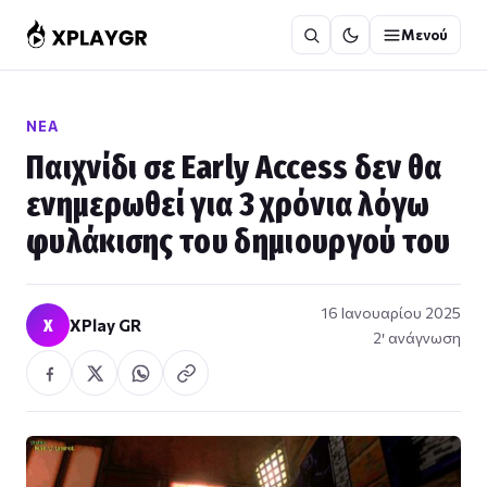
Μετάβαση
Μενού
στο
περιεχόμενο
ΝΈΑ
Παιχνίδι σε Early Access δεν θα
ενημερωθεί για 3 χρόνια λόγω
φυλάκισης του δημιουργού του
16 Ιανουαρίου 2025
X
XPlay GR
2′ ανάγνωση