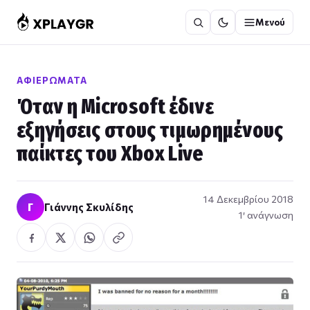
Μετάβαση
Μενού
στο
περιεχόμενο
ΑΦΙΕΡΏΜΑΤΑ
Όταν η Microsoft έδινε
εξηγήσεις στους τιμωρημένους
παίκτες του Xbox Live
14 Δεκεμβρίου 2018
Γ
Γιάννης Σκυλίδης
1′ ανάγνωση