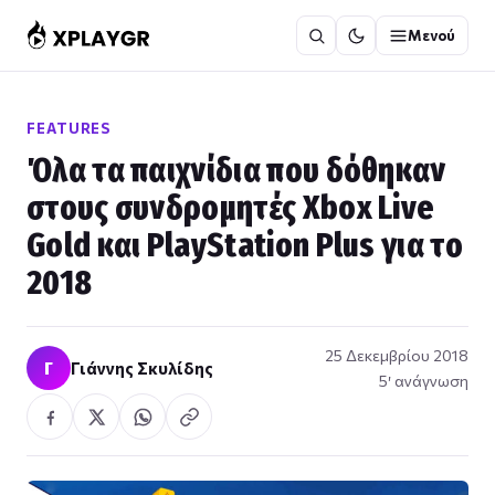
Μετάβαση
Μενού
στο
περιεχόμενο
FEATURES
Όλα τα παιχνίδια που δόθηκαν
στους συνδρομητές Xbox Live
Gold και PlayStation Plus για το
2018
25 Δεκεμβρίου 2018
Γ
Γιάννης Σκυλίδης
5′ ανάγνωση