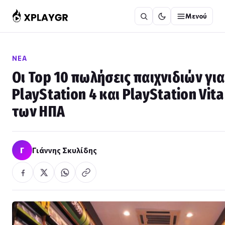
Μετάβαση
Μενού
στο
περιεχόμενο
ΝΈΑ
Οι Top 10 πωλήσεις παιχνιδιών γι
PlayStation 4 και PlayStation Vit
των ΗΠΑ
Γ
Γιάννης Σκυλίδης