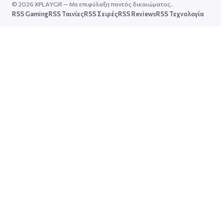
© 2026 XPLAYGR — Με επιφύλαξη παντός δικαιώματος.
RSS Gaming
RSS Ταινίες
RSS Σειρές
RSS Reviews
RSS Τεχνολογία