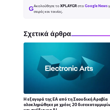
Ακολούθησε το
XPLAYGR
στο
Google News
γ
G
σειρές και ταινίες.
Σχετικά άρθρα
Η εξαγορά της EA από τη Σαουδική Αραβία
ολοκληρώθηκε με χρέος 20 δισεκατομμυρί
και σχέδια για AI