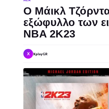
ΝΈΑ
Ο Μάικλ Τζόρντα
εξώφυλλο των ε
NBA 2K23
X
XplayGR