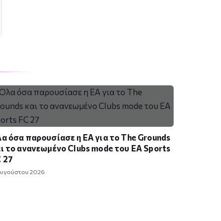
α όσα παρουσίασε η EA για το The Grounds
ι το ανανεωμένο Clubs mode του EA Sports
 27
Αυγούστου 2026