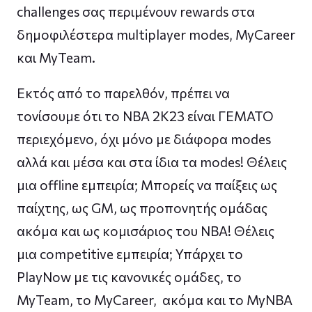
challenges σας περιμένουν rewards στα
δημοφιλέστερα multiplayer modes, MyCareer
και MyTeam.
Εκτός από το παρελθόν, πρέπει να
τονίσουμε ότι το NBA 2K23 είναι ΓΕΜΑΤΟ
περιεχόμενο, όχι μόνο με διάφορα modes
αλλά και μέσα και στα ίδια τα modes! Θέλεις
μια offline εμπειρία; Μπορείς να παίξεις ως
παίχτης, ως GM, ως προπονητής ομάδας
ακόμα και ως κομισάριος του NBA! Θέλεις
μια competitive εμπειρία; Υπάρχει το
PlayNow με τις κανονικές ομάδες, το
MyTeam, το MyCareer, ακόμα και το MyNBA