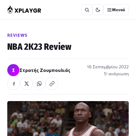
Μετάβαση
Μενού
στο
περιεχόμενο
REVIEWS
NBA 2K23 Review
16 Σεπτεμβρίου 2022
Σ
Στρατής Ζουμπουλιάς
5′ ανάγνωση