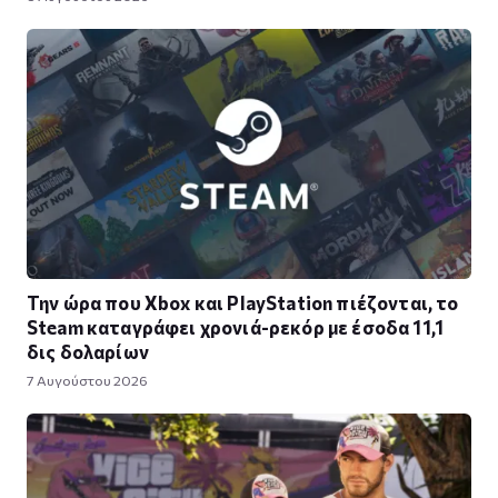
Την ώρα που Xbox και PlayStation πιέζονται, το
Steam καταγράφει χρονιά-ρεκόρ με έσοδα 11,1
δις δολαρίων
7 Αυγούστου 2026