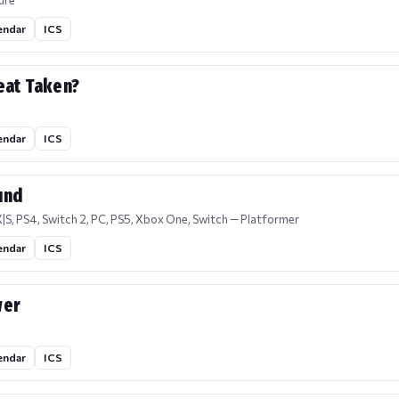
ure
endar
ICS
Seat Taken?
endar
ICS
und
|S, PS4, Switch 2, PC, PS5, Xbox One, Switch — Platformer
endar
ICS
wer
endar
ICS