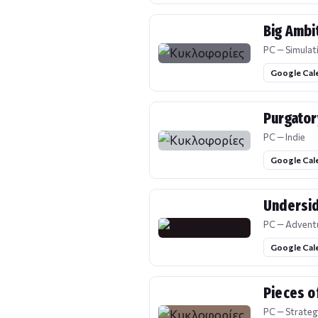
Big Ambi
PC — Simulat
Google Cal
Purgator
PC — Indie
Google Cal
Undersid
PC — Advent
Google Cal
Pieces o
PC — Strateg