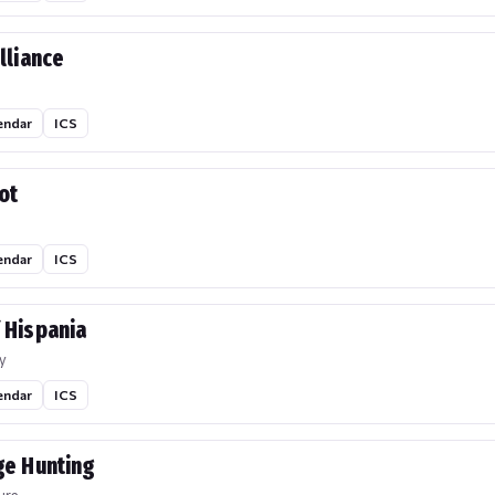
lliance
endar
ICS
ot
endar
ICS
 Hispania
y
endar
ICS
ge Hunting