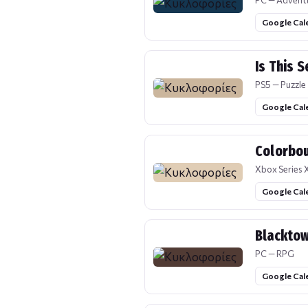
PC — Advent
Google Cal
Is This 
PS5 — Puzzle
Google Cal
Colorbo
Xbox Series X
Google Cal
Blackto
PC — RPG
Google Cal