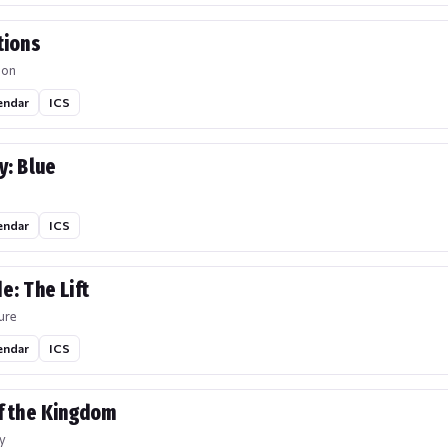
tions
ion
endar
ICS
y: Blue
endar
ICS
e: The Lift
ure
endar
ICS
f the Kingdom
y