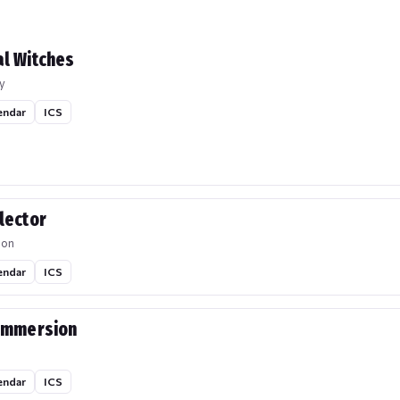
l Witches
y
endar
ICS
lector
ion
endar
ICS
Immersion
endar
ICS