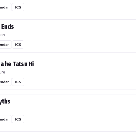
endar
ICS
r Ends
ion
endar
ICS
a he Tatsu Hi
ure
endar
ICS
yths
r
endar
ICS