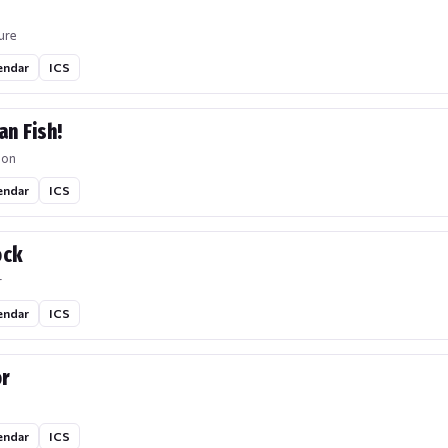
ure
endar
ICS
an Fish!
ion
endar
ICS
ock
r
endar
ICS
or
endar
ICS