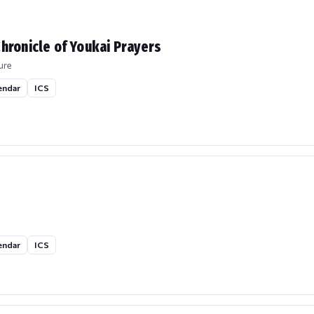
hronicle of Youkai Prayers
ure
endar
ICS
endar
ICS