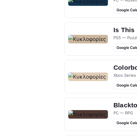
PC — Adven
Google Cal
Is This
PS5 — Puzz
Google Cal
Colorb
Xbox Series
Google Cal
Blackt
PC — RPG
Google Cal