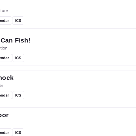
ture
endar
ICS
 Can Fish!
tion
endar
ICS
hock
er
endar
ICS
oor
e
endar
ICS