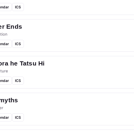
endar
ICS
er Ends
tion
endar
ICS
ra he Tatsu Hi
ture
endar
ICS
myths
er
endar
ICS