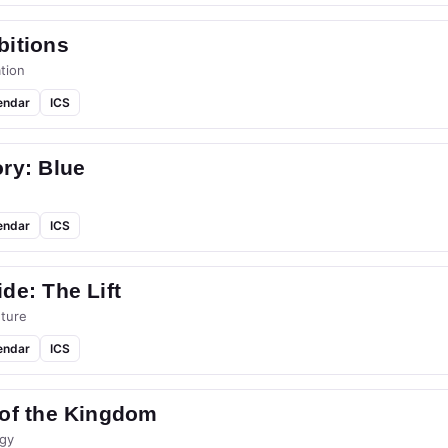
bitions
tion
endar
ICS
ry: Blue
endar
ICS
de: The Lift
ture
endar
ICS
 of the Kingdom
gy