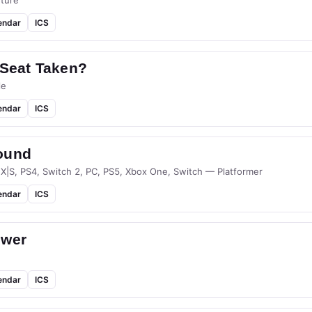
ture
endar
ICS
 Seat Taken?
le
endar
ICS
ound
 X|S, PS4, Switch 2, PC, PS5, Xbox One, Switch — Platformer
endar
ICS
ower
endar
ICS