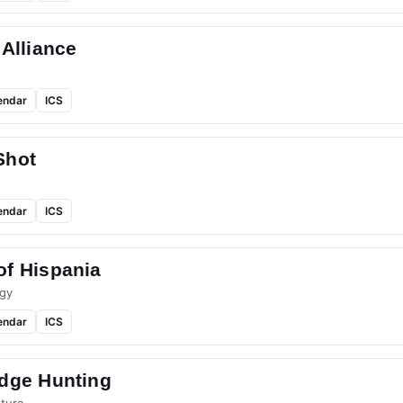
 Alliance
endar
ICS
Shot
endar
ICS
of Hispania
gy
endar
ICS
idge Hunting