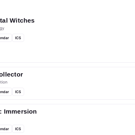
tal Witches
gy
endar
ICS
llector
tion
endar
ICS
: Immersion
endar
ICS