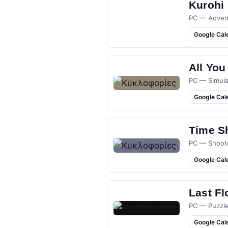
Kurohi
PC — Adven
Google Cal
All You
PC — Simula
Google Cal
Time S
PC — Shoot
Google Cal
Last Fl
PC — Puzzl
Google Cal