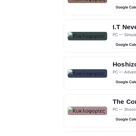
Google Cal
I.T Nev
PC — Simula
Google Cal
Hoshizo
PC — Adven
Google Cal
The Co
PC — Shoot
Google Cal