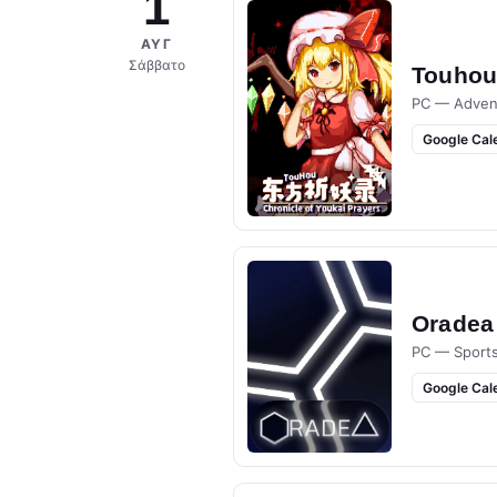
1
ΑΥΓ
Σάββατο
Touhou 
PC — Adven
Google Cal
Oradea
PC — Sport
Google Cal