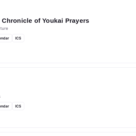
Chronicle of Youkai Prayers
ture
endar
ICS
s
endar
ICS