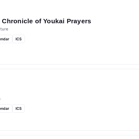
Chronicle of Youkai Prayers
ture
endar
ICS
s
endar
ICS