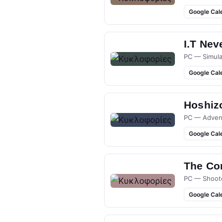
Google Cal
I.T Nev
PC — Simula
Google Cal
Hoshizo
PC — Adven
Google Cal
The Co
PC — Shoot
Google Cal