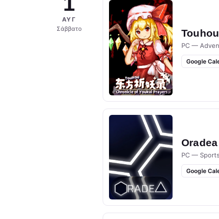
1
ΑΥΓ
Σάββατο
Touhou 
PC — Adven
Google Cal
Oradea
PC — Sport
Google Cal