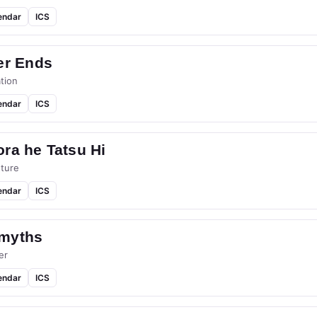
endar
ICS
er Ends
tion
endar
ICS
ra he Tatsu Hi
ture
endar
ICS
myths
er
endar
ICS