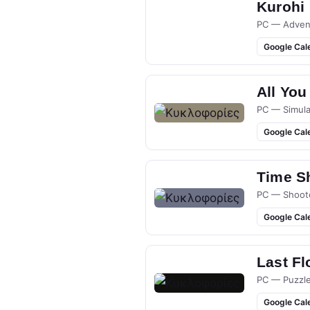
Kurohi
PC — Adven
Google Cal
All You
PC — Simula
Google Cal
Time S
PC — Shoot
Google Cal
Last Fl
PC — Puzzl
Google Cal