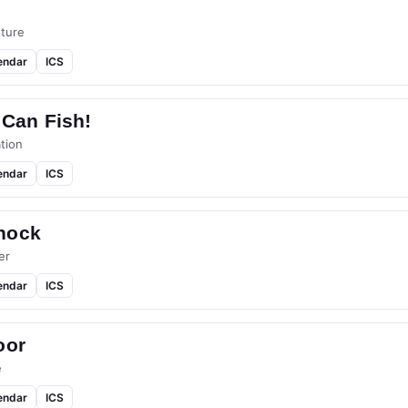
ture
endar
ICS
 Can Fish!
tion
endar
ICS
hock
er
endar
ICS
oor
e
endar
ICS