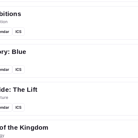
bitions
tion
endar
ICS
ry: Blue
endar
ICS
de: The Lift
ture
endar
ICS
 of the Kingdom
gy