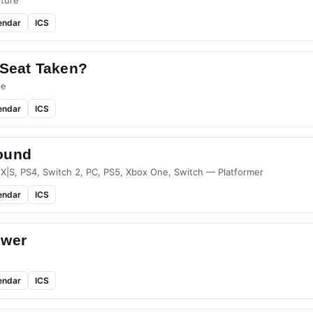
ture
endar
ICS
 Seat Taken?
le
endar
ICS
ound
 X|S, PS4, Switch 2, PC, PS5, Xbox One, Switch — Platformer
endar
ICS
ower
endar
ICS