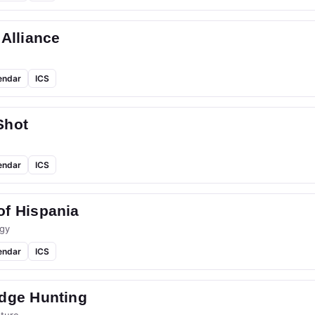
 Alliance
endar
ICS
Shot
endar
ICS
of Hispania
gy
endar
ICS
idge Hunting