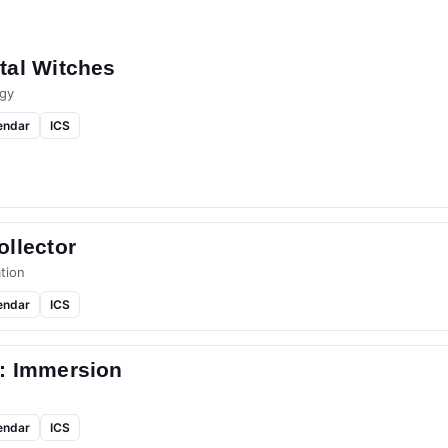
tal Witches
gy
endar
ICS
llector
tion
endar
ICS
: Immersion
endar
ICS