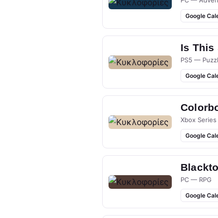
PC — Adven
Google Cal
Is This
PS5 — Puzz
Google Cal
Colorb
Xbox Series
Google Cal
Blackt
PC — RPG
Google Cal