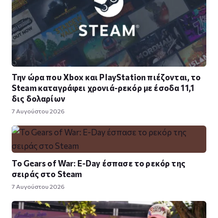
Την ώρα που Xbox και PlayStation πιέζονται, το
Steam καταγράφει χρονιά-ρεκόρ με έσοδα 11,1
δις δολαρίων
7 Αυγούστου 2026
Το Gears of War: E-Day έσπασε το ρεκόρ της
σειράς στο Steam
7 Αυγούστου 2026