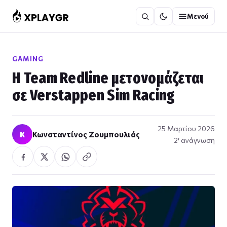
Μετάβαση
Μενού
στο
περιεχόμενο
GAMING
Η Team Redline μετονομάζεται
σε Verstappen Sim Racing
25 Μαρτίου 2026
Κ
Κωνσταντίνος Ζουμπουλιάς
2′ ανάγνωση