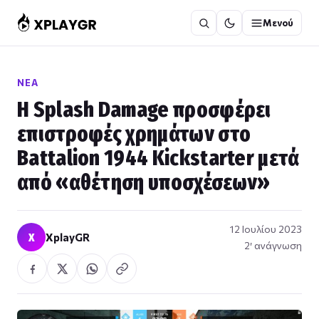
Μετάβαση
Μενού
στο
περιεχόμενο
ΝΈΑ
Η Splash Damage προσφέρει
επιστροφές χρημάτων στο
Battalion 1944 Kickstarter μετά
από «αθέτηση υποσχέσεων»
12 Ιουλίου 2023
X
XplayGR
2′ ανάγνωση