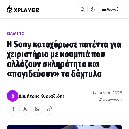
Μετάβαση
Μενού
στο
περιεχόμενο
GAMING
Η Sony κατοχύρωσε πατέντα για
χειριστήριο με κουμπιά που
αλλάζουν σκληρότητα και
«παγιδεύουν» τα δάχτυλα
17 Ιουνίου 2026
Δ
Δημήτρης Κυριαζίδης
2′ ανάγνωση