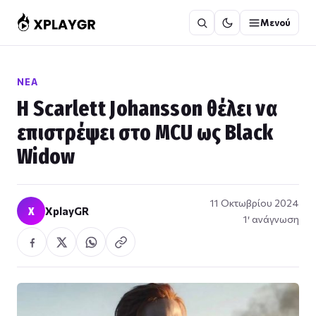
Μετάβαση
Μενού
στο
περιεχόμενο
ΝΈΑ
Η Scarlett Johansson θέλει να
επιστρέψει στο MCU ως Black
Widow
11 Οκτωβρίου 2024
X
XplayGR
1′ ανάγνωση