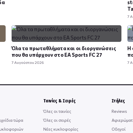
δα
st
T
7 
Όλα τα πρωταθλήματα και οι διοργανώσεις
Η 
που θα υπάρχουν στο EA Sports FC 27
πα
7 Αυγούστου 2026
7 
Ταινίες & Σειρές
Στήλες
Όλες οι ταινίες
Reviews
ιχνίδια τώρα
Όλες οι σειρές
Αφιερώματ
κυκλοφοριών
Νέες κυκλοφορίες
Οδηγοί