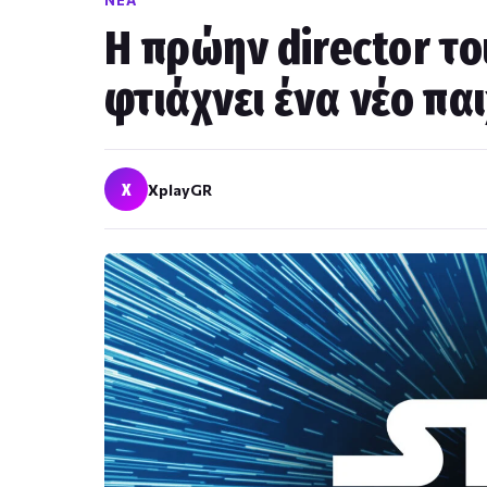
ΝΈΑ
Η πρώην director το
φτιάχνει ένα νέο παι
X
XplayGR