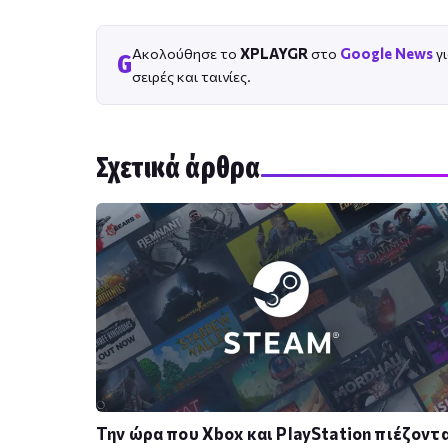
Ακολούθησε το
XPLAYGR
στο
Google News
γι
G
σειρές και ταινίες.
Σχετικά άρθρα
Την ώρα που Xbox και PlayStation πιέζοντα