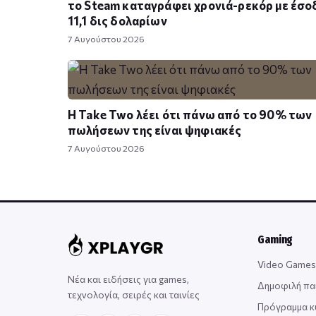
το Steam καταγράφει χρονιά-ρεκόρ με έσο
11,1 δις δολαρίων
7 Αυγούστου 2026
Η Take Twο λέει ότι πάνω από το 90% των
πωλήσεων της είναι ψηφιακές
7 Αυγούστου 2026
Gaming
Video Games
Νέα και ειδήσεις για games,
Δημοφιλή πα
τεχνολογία, σειρές και ταινίες
Πρόγραμμα 