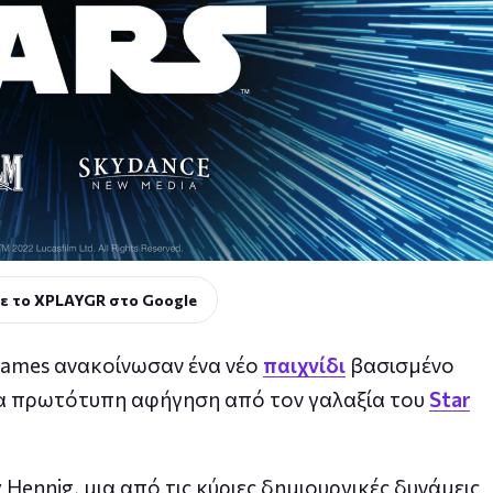
ε το XPLAYGR στο Google
 Games ανακοίνωσαν ένα νέο
παιχνίδι
βασισμένο
μια πρωτότυπη αφήγηση από τον γαλαξία του
Star
y Hennig, μια από τις κύριες δημιουργικές δυνάμεις