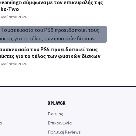
reaming» σύμφωνα με τον επικεφαλής της
ake-Two
Αυγούστου 2026
συσκευασία του PS5 προειδοποιεί τους
ίκτες για το τέλος των φυσικών δίσκων
Αυγούστου 2026
XPLAYGR
Για εμάς
α
Επικοινωνία
Πολιτική Reviews