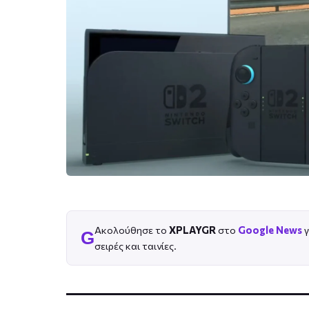
Ακολούθησε το
XPLAYGR
στο
Google News
γ
G
σειρές και ταινίες.