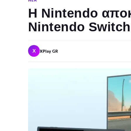
ΝΈΑ
Η Nintendo απο
Nintendo Switch
X
XPlay GR