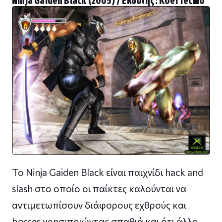
Ninja Gaiden Black (2005) / Εκδότης: Koei Tecmo
Το Ninja Gaiden Black είναι παιχνίδι hack and
slash στο οποίο οι παίκτες καλούνται να
αντιμετωπίσουν διάφορους εχθρούς και
bosses χρησιποιώντας σπαθιά και ότι άλλο