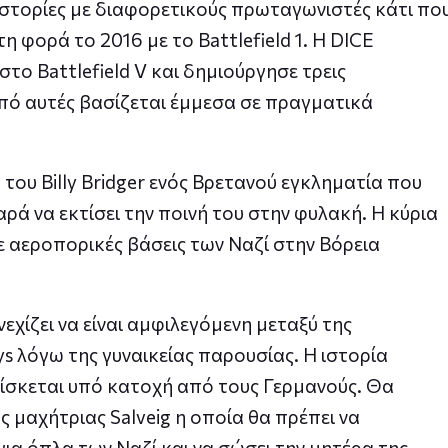
α ιστορίες με διαφορετικούς πρωταγωνιστές κάτι πο
 φορά το 2016 με το Battlefield 1. Η DICE
στο Battlefield V και δημιούργησε τρεις
από αυτές βασίζεται έμμεσα σε πραγματικά
 του Billy Bridger ενός Βρετανού εγκληματία που
ρά να εκτίσει την ποινή του στην φυλακή. Η κύρια
 αεροπορικές βάσεις των Ναζί στην Βόρεια
εχίζει να είναι αμφιλεγόμενη μεταξύ της
ys λόγω της γυναικείας παρουσίας. Η ιστορία
ρίσκεται υπό κατοχή από τους Γερμανούς. Θα
ς μαχήτριας Salveig η οποία θα πρέπει να
ια όπλα των Ναζί και να σώσει την μητέρα της