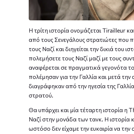
H τρίτη ιστορία ονομάζεται Tirailleur κ
από τους Σενεγάλους στρατιώτες που π
τους Ναζί και διηγείται την δικιά του ισ
πολεμήσετε τους Ναζί μαζί με τους συντ
αναφέρεται σε πραγματικά γεγονότα του
πολέμησαν για την Γαλλία και μετά τη
διαγράφηκαν από την ηγεσία της Γαλλί
στρατού.
Θα υπάρχει και μία τέταρτη ιστορία η T
Ναζί στην μονάδα των τανκ. Η ιστορία
ωστόσο δεν είχαμε την ευκαιρία να τη