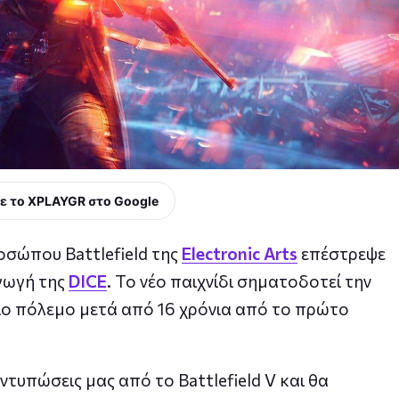
ε το XPLAYGR στο Google
οσώπου Battlefield της
Electronic Arts
επέστρεψε
αγωγή της
DICE
. Το νέο παιχνίδι σηματοδοτεί την
ιο πόλεμο μετά από 16 χρόνια από το πρώτο
υπώσεις μας από το Battlefield V και θα