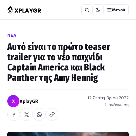
Μετάβαση
Μενού
στο
περιεχόμενο
ΝΈΑ
Αυτό είναι το πρώτο teaser
trailer για το νέο παιχνίδι
Captain America και Black
Panther της Amy Hennig
12 Σεπτεμβρίου 2022
X
XplayGR
1′ ανάγνωση