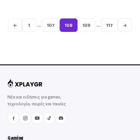
Σελιδοποίηση
άρθρων
…
…
←
1
107
108
109
117
→
Νέα και ειδήσεις για games,
τεχνολογία, σειρές και ταινίες
Gaming