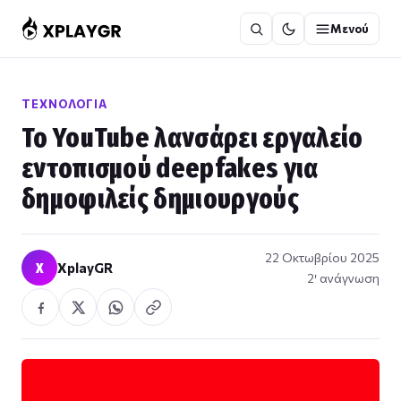
Μετάβαση
Μενού
στο
περιεχόμενο
ΤΕΧΝΟΛΟΓΊΑ
Το YouTube λανσάρει εργαλείο
εντοπισμού deepfakes για
δημοφιλείς δημιουργούς
22 Οκτωβρίου 2025
X
XplayGR
2′ ανάγνωση