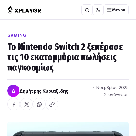
Μετάβαση
Μενού
στο
περιεχόμενο
GAMING
Το Nintendo Switch 2 ξεπέρασε
τις 10 εκατομμύρια πωλήσεις
παγκοσμίως
4 Νοεμβρίου 2025
Δ
Δημήτρης Κυριαζίδης
2′ ανάγνωση