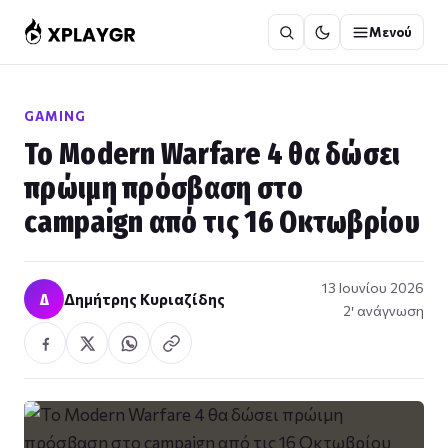
Μετάβαση
Μενού
στο
περιεχόμενο
GAMING
Το Modern Warfare 4 θα δώσει
πρώιμη πρόσβαση στο
campaign από τις 16 Οκτωβρίου
13 Ιουνίου 2026
Δ
Δημήτρης Κυριαζίδης
2′ ανάγνωση