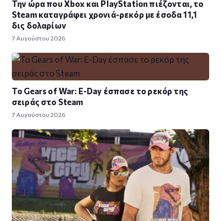
Την ώρα που Xbox και PlayStation πιέζονται, το
Steam καταγράφει χρονιά-ρεκόρ με έσοδα 11,1
δις δολαρίων
7 Αυγούστου 2026
Το Gears of War: E-Day έσπασε το ρεκόρ της
σειράς στο Steam
7 Αυγούστου 2026