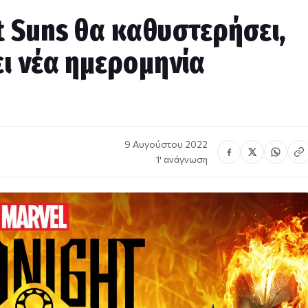
t Suns θα καθυστερήσει,
ει νέα ημερομηνία
9 Αυγούστου 2022
1′ ανάγνωση