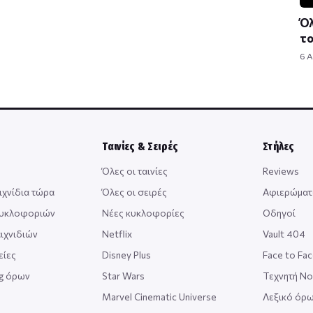
Όλ
τ
6 
Ταινίες & Σειρές
Στήλες
Όλες οι ταινίες
Reviews
ιχνίδια τώρα
Όλες οι σειρές
Αφιερώματ
κυκλοφοριών
Νέες κυκλοφορίες
Οδηγοί
ιχνιδιών
Netflix
Vault 404
είες
Disney Plus
Face to Fa
ng όρων
Star Wars
Τεχνητή Ν
Marvel Cinematic Universe
Λεξικό όρω