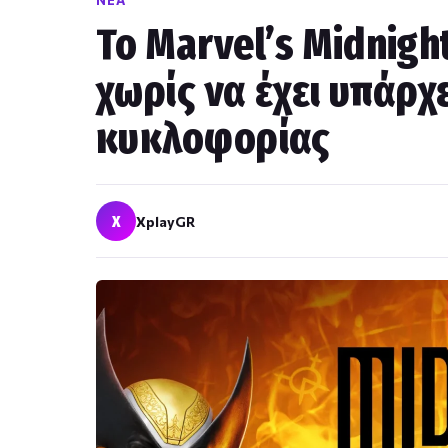
ΝΈΑ
Το Marvel’s Midnigh
χωρίς να έχει υπάρχ
κυκλοφορίας
X
XplayGR