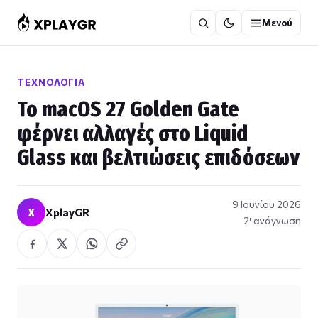
Μετάβαση
Μενού
στο
περιεχόμενο
ΤΕΧΝΟΛΟΓΊΑ
Το macOS 27 Golden Gate
φέρνει αλλαγές στο Liquid
Glass και βελτιώσεις επιδόσεων
9 Ιουνίου 2026
X
XplayGR
2′ ανάγνωση