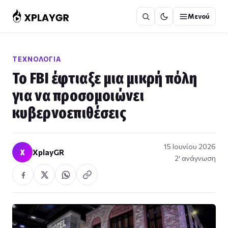
Μετάβαση
Μενού
στο
περιεχόμενο
ΤΕΧΝΟΛΟΓΊΑ
Το FBI έφτιαξε μια μικρή πόλη
για να προσομοιώνει
κυβερνοεπιθέσεις
15 Ιουνίου 2026
X
XplayGR
2′ ανάγνωση