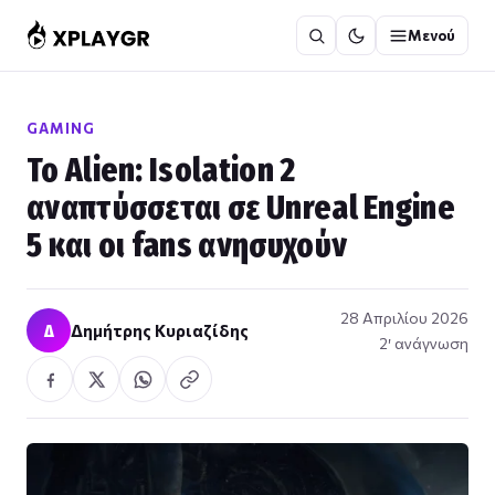
Μετάβαση
Μενού
στο
περιεχόμενο
GAMING
Το Alien: Isolation 2
αναπτύσσεται σε Unreal Engine
5 και οι fans ανησυχούν
28 Απριλίου 2026
Δ
Δημήτρης Κυριαζίδης
2′ ανάγνωση