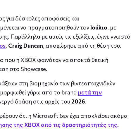
ος για δύσκολες αποφάσεις και
μένεται να πραγματοποιηθούν τον
Ιούλιο
, με
ς. Παράλληλα με αυτές τις εξελίξεις, έγινε γνωστό
os
,
Craig Duncan
, αποχώρησε από τη θέση του.
δο που η XBOX φαινόταν να αποκτά θετική
αση στο Showcase.
άξεων στη βιομηχανία των βιντεοπαιχνιδιών
ιαμορφωθεί γύρω από το brand
μετά την
νεργό δράση στις αρχές του
2026
.
ρουν ότι η Microsoft δεν έχει αποκλείσει ακόμα
σης της XBOX από τις δραστηριότητές της
.