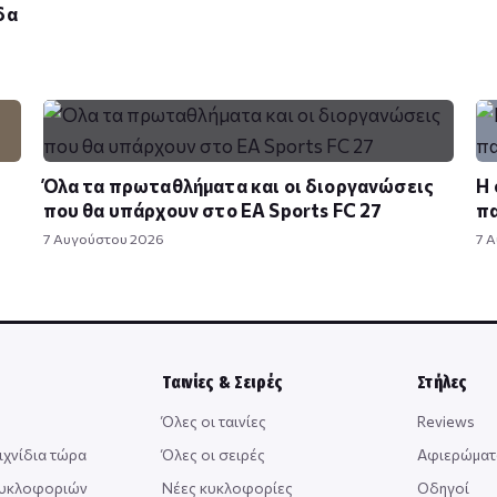
δα
Όλα τα πρωταθλήματα και οι διοργανώσεις
Η 
που θα υπάρχουν στο EA Sports FC 27
πα
7 Αυγούστου 2026
7 
Ταινίες & Σειρές
Στήλες
Όλες οι ταινίες
Reviews
ιχνίδια τώρα
Όλες οι σειρές
Αφιερώματ
κυκλοφοριών
Νέες κυκλοφορίες
Οδηγοί