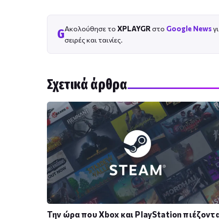
Ακολούθησε το
XPLAYGR
στο
Google News
γι
G
σειρές και ταινίες.
Σχετικά άρθρα
Την ώρα που Xbox και PlayStation πιέζοντα