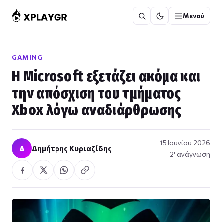
Μετάβαση
Μενού
στο
περιεχόμενο
GAMING
Η Microsoft εξετάζει ακόμα και
την απόσχιση του τμήματος
Xbox λόγω αναδιάρθρωσης
15 Ιουνίου 2026
Δ
Δημήτρης Κυριαζίδης
2′ ανάγνωση