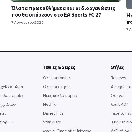
Όλα τα πρωταθλήματα και οι διοργανώσεις
που θα υπάρχουν στο EA Sports FC 27
Η 
πα
7 Αυγούστου 2026
7 
Ταινίες & Σειρές
Στήλες
Όλες οι ταινίες
Reviews
ιχνίδια τώρα
Όλες οι σειρές
Αφιερώματ
κυκλοφοριών
Νέες κυκλοφορίες
Οδηγοί
ιχνιδιών
Netflix
Vault 404
είες
Disney Plus
Face to Fa
ng όρων
Star Wars
Τεχνητή Ν
Marvel Cinematic Universe
Λεξικό όρω