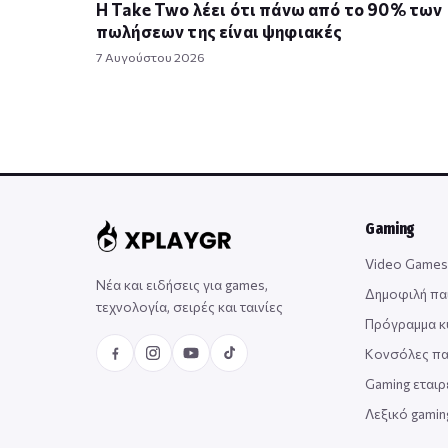
Η Take Twο λέει ότι πάνω από το 90% των
πωλήσεων της είναι ψηφιακές
7 Αυγούστου 2026
Gaming
Video Games
Νέα και ειδήσεις για games,
Δημοφιλή πα
τεχνολογία, σειρές και ταινίες
Πρόγραμμα 
Κονσόλες πα
Gaming εταιρ
Λεξικό gami