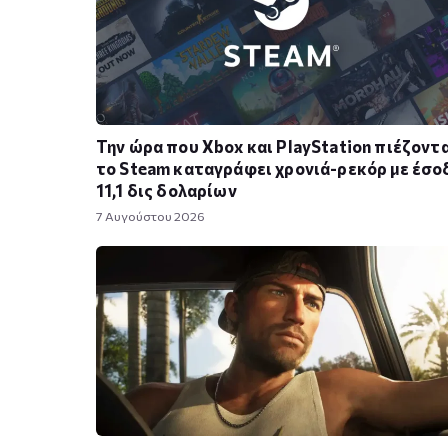
Την ώρα που Xbox και PlayStation πιέζοντα
το Steam καταγράφει χρονιά-ρεκόρ με έσο
11,1 δις δολαρίων
7 Αυγούστου 2026