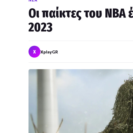
ΝΈΑ
Οι παίκτες του NBA έ
2023
X
XplayGR