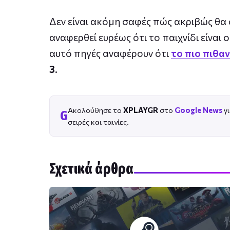
Δεν είναι ακόμη σαφές πώς ακριβώς θα ο
αναφερθεί ευρέως ότι το παιχνίδι είναι 
αυτό πηγές αναφέρουν ότι
το πιο πιθα
3
.
Ακολούθησε το
XPLAYGR
στο
Google News
γι
G
σειρές και ταινίες.
Σχετικά άρθρα