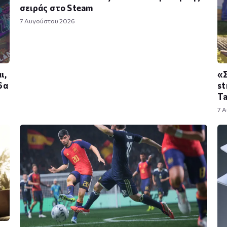
σειράς στο Steam
7 Αυγούστου 2026
ι,
«Σ
δα
st
T
7 