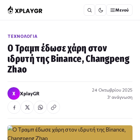
Μετάβαση
Μενού
στο
περιεχόμενο
ΤΕΧΝΟΛΟΓΊΑ
Ο Τραμπ έδωσε χάρη στον
ιδρυτή της Binance, Changpeng
Zhao
24 Οκτωβρίου 2025
X
XplayGR
3′ ανάγνωση