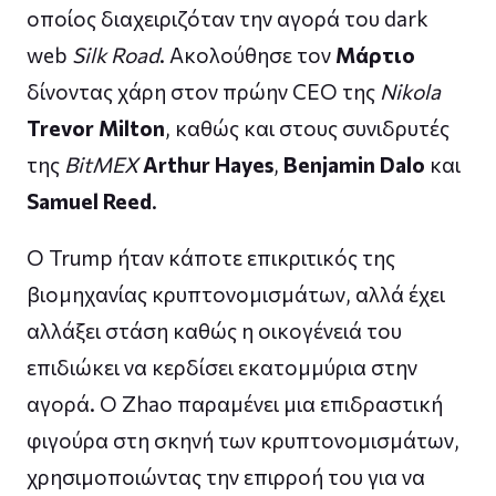
οποίος διαχειριζόταν την αγορά του dark
web
Silk Road
. Ακολούθησε τον
Μάρτιο
δίνοντας χάρη στον πρώην CEO της
Nikola
Trevor Milton
, καθώς και στους συνιδρυτές
της
BitMEX
Arthur Hayes
,
Benjamin Dalo
και
Samuel Reed
.
Ο Trump ήταν κάποτε επικριτικός της
βιομηχανίας κρυπτονομισμάτων, αλλά έχει
αλλάξει στάση καθώς η οικογένειά του
επιδιώκει να κερδίσει εκατομμύρια στην
αγορά. Ο Zhao παραμένει μια επιδραστική
φιγούρα στη σκηνή των κρυπτονομισμάτων,
χρησιμοποιώντας την επιρροή του για να