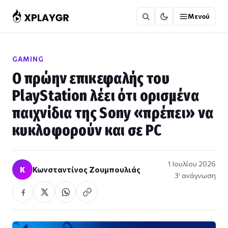
Μετάβαση
Μενού
στο
περιεχόμενο
GAMING
Ο πρώην επικεφαλής του
PlayStation λέει ότι ορισμένα
παιχνίδια της Sony «πρέπει» να
κυκλοφορούν και σε PC
1 Ιουλίου 2026
Κ
Κωνσταντίνος Ζουμπουλιάς
3′ ανάγνωση