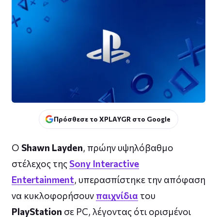
Πρόσθεσε το XPLAYGR στο Google
Ο
Shawn Layden
, πρώην υψηλόβαθμο
στέλεχος της
Sony Interactive
Entertainment
, υπερασπίστηκε την απόφαση
να κυκλοφορήσουν
παιχνίδια
του
PlayStation
σε PC, λέγοντας ότι ορισμένοι