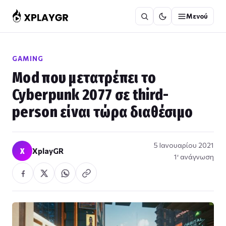
Μετάβαση
Μενού
στο
περιεχόμενο
GAMING
Mod που μετατρέπει το
Cyberpunk 2077 σε third-
person είναι τώρα διαθέσιμο
5 Ιανουαρίου 2021
X
XplayGR
1′ ανάγνωση