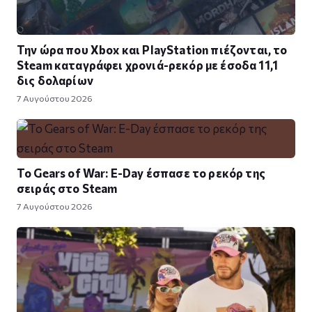
Την ώρα που Xbox και PlayStation πιέζονται, το
Steam καταγράφει χρονιά-ρεκόρ με έσοδα 11,1
δις δολαρίων
7 Αυγούστου 2026
Το Gears of War: E-Day έσπασε το ρεκόρ της
σειράς στο Steam
7 Αυγούστου 2026